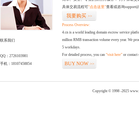
具体交易流程可
“点击这里”
查看或咨询support@
我要购买
>>
Process Overview:
4.cn is a world leading domain escrow service plat
million RMB transaction volume every year. We promi
联系我们
5 workdays.
For detailed process, you can
“visit here”
or contact
QQ：2726103981
BUY NOW
手机：18107458854
>>
Copyright © 1998 -2025 www.