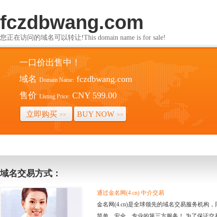
fczdbwang.com
您正在访问的域名可以转让!This domain name is for sale!
一口价出售中！
域名
fczdbwang.com
Domain Name:
售价
CNY 599.00
Listing Price:
立即购买
BUY NOW
>>
>>
域名交易方式：
通过金名网(4.cn) 中介交易
金名网(4.cn)是全球领先的域名交易服务机
简单、安全、专业的第三方服务！ 为了保证交